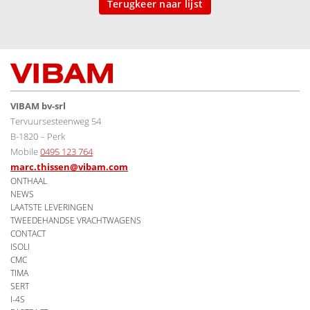
Terugkeer naar lijst
VIBAM bv-srl
Tervuursesteenweg 54
B-1820 – Perk
Mobile
0495 123 764
marc.thissen@vibam.com
ONTHAAL
NEWS
LAATSTE LEVERINGEN
TWEEDEHANDSE VRACHTWAGENS
CONTACT
ISOLI
CMC
TIMA
SERT
I-4S