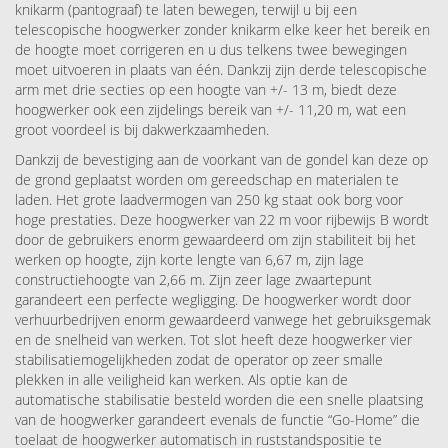
knikarm (pantograaf) te laten bewegen, terwijl u bij een
telescopische hoogwerker zonder knikarm elke keer het bereik en
de hoogte moet corrigeren en u dus telkens twee bewegingen
moet uitvoeren in plaats van één. Dankzij zijn derde telescopische
arm met drie secties op een hoogte van +/- 13 m, biedt deze
hoogwerker ook een zijdelings bereik van +/- 11,20 m, wat een
groot voordeel is bij dakwerkzaamheden.
Dankzij de bevestiging aan de voorkant van de gondel kan deze op
de grond geplaatst worden om gereedschap en materialen te
laden. Het grote laadvermogen van 250 kg staat ook borg voor
hoge prestaties. Deze hoogwerker van 22 m voor rijbewijs B wordt
door de gebruikers enorm gewaardeerd om zijn stabiliteit bij het
werken op hoogte, zijn korte lengte van 6,67 m, zijn lage
constructiehoogte van 2,66 m. Zijn zeer lage zwaartepunt
garandeert een perfecte wegligging. De hoogwerker wordt door
verhuurbedrijven enorm gewaardeerd vanwege het gebruiksgemak
en de snelheid van werken. Tot slot heeft deze hoogwerker vier
stabilisatiemogelijkheden zodat de operator op zeer smalle
plekken in alle veiligheid kan werken. Als optie kan de
automatische stabilisatie besteld worden die een snelle plaatsing
van de hoogwerker garandeert evenals de functie “Go-Home” die
toelaat de hoogwerker automatisch in ruststandspositie te