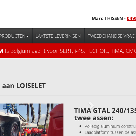
Marc THISSEN
-
049
PRODUCTEN
LAATSTE LEVERINGEN
TWEEDEHANDSE VRAC
M
Is Belgium agent voor SERT, i-4S, TECHOIL, TiMA, CMC
 aan LOISELET
Next
TiMA GTAL 240/13
twee assen:
Volledig aluminium constru
Laadplatform tussen de as