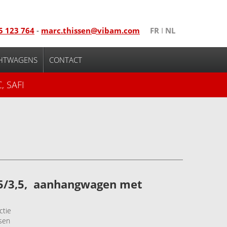
5 123 764
-
marc.thissen@vibam.com
FR
I
NL
HTWAGENS
CONTACT
, SAFI
5/3,5, aanhangwagen met
ctie
sen