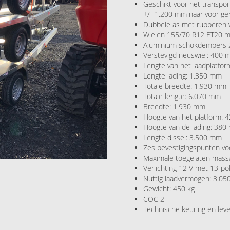
Geschikt voor het transpo
+/- 1.200 mm naar voor ge
Dubbele as met rubberen v
Wielen 155/70 R12 ET20 met
Aluminium schokdempers
Verstevigd neuswiel: 400
Lengte van het laadplatfo
Lengte lading: 1.350 mm
Totale breedte: 1.930 mm
Totale lengte: 6.070 mm
Breedte: 1.930 mm
Hoogte van het platform:
Hoogte van de lading: 38
Lengte dissel: 3.500 mm
Zes bevestigingspunten vo
Maximale toegelaten massa
Verlichting 12 V met 13-po
Nuttig laadvermogen: 3.05
Gewicht: 450 kg
COC 2
Technische keuring en lev