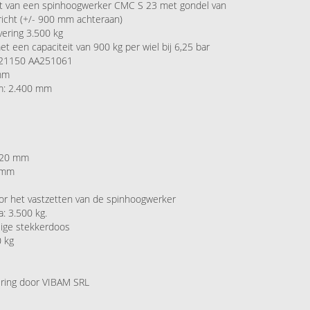
rt van een spinhoogwerker CMC S 23 met gondel van
richt (+/- 900 mm achteraan)
ering 3.500 kg
 een capaciteit van 900 kg per wiel bij 6,25 bar
 21150 AA251061
 mm
rm: 2.400 mm
 420 mm
0 mm
or het vastzetten van de spinhoogwerker
: 3.500 kg.
lige stekkerdoos
0 kg
ering door VIBAM SRL