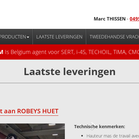
Marc THISSEN
-
049
PRODUCTEN
LAATSTE LEVERINGEN
TWEEDEHANDSE VRAC
M
Is Belgium agent voor SERT, i-4S, TECHOIL, TiMA, CMC
Laatste leveringen
cht aan ROBEYS HUET
Next
Technische kenmerken:
Hauteur mas de travail ave