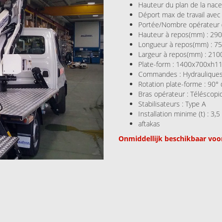
Hauteur du plan de la nace
Déport max de travail avec 
Portée/Nombre opérateur (
Hauteur à repos(mm) : 29
Longueur à repos(mm) : 7
Largeur à repos(mm) : 210
Plate-form : 1400x700xh11
Commandes : Hydrauliques
Rotation plate-forme : 90°
Bras opérateur : Téléscopi
Stabilisateurs : Type A
Installation minime (t) : 3,5
aftakas
Onmiddellijk beschikbaar voor