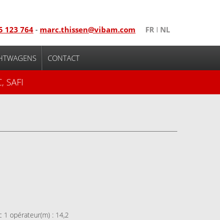
5 123 764
-
marc.thissen@vibam.com
FR
I
NL
HTWAGENS
CONTACT
, SAFI
c 1 opérateur(m) : 14,2