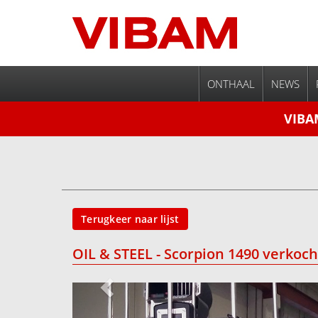
ONTHAAL
NEWS
VIBA
Terugkeer naar lijst
OIL & STEEL - Scorpion 1490 verko