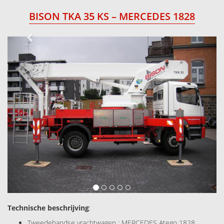
BISON TKA 35 KS – MERCEDES 1828
Next
Technische beschrijving
:
Tweedehandse vrachtwagen : MERCEDES Atego 1828