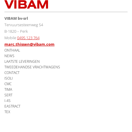
VIBAM bv-srl
Tervuursesteenweg 54
B-1820 – Perk
Mobile
0495 123 764
marc.thissen@vibam.com
ONTHAAL
NEWS
LAATSTE LEVERINGEN
TWEEDEHANDSE VRACHTWAGENS
CONTACT
ISOLI
CMC
TIMA
SERT
I-4S
EASTRACT
TEX