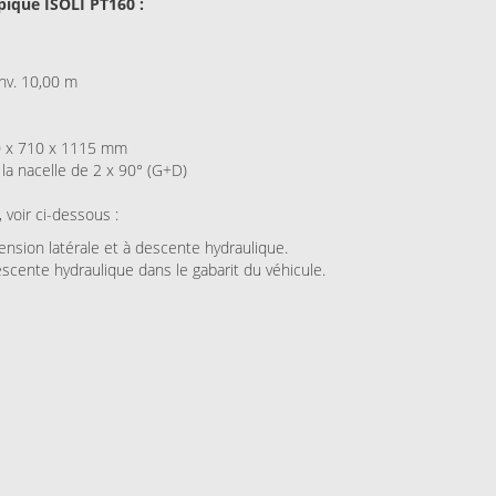
pique ISOLI PT160 :
nv. 10,00 m
0 x 710 x 1115 mm
la nacelle de 2 x 90° (G+D)
, voir ci-dessous :
tension latérale et à descente hydraulique.
descente hydraulique dans le gabarit du véhicule.